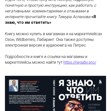
понятную и простую инструкцию, как работать с
негативными. комментариями и отзывами в
Купить книгу
интернете прочитайте книгу Тимура Асланова
«Я
знаю, что им ответить»
Книга Тимура Асланова
Книгу можно купить в магазинах и на маркетплейсах
Озон, Wildberries, Лабиринт. Она также доступны
электронная версия и аудиокнига на Литрес.
Я знаю, что
им ответить
Подробности и книге и ссылки на магазины и
маркетплейсы можно найти тут
https://negativ.pro/
Как правильно работать с
негативными отзывами и
комментаряими в интернете
Купить книгу