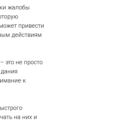
тки жалобы
которую
может привести
ным действиям
– это не просто
идания
нимание к
ыстрого
чать на них и