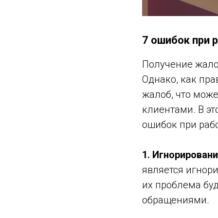
7 ошибок при 
Получение жалоб
Однако, как пр
жалоб, что може
клиентами. В э
ошибок при рабо
1. Игнорирован
является игнор
их проблема буд
обращениями.