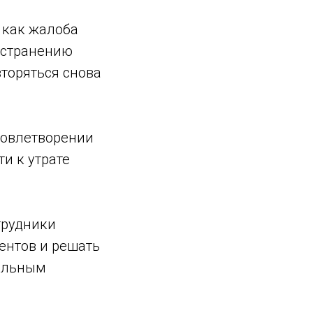
 как жалоба
устранению
торяться снова
довлетворении
и к утрате
трудники
ентов и решать
вильным