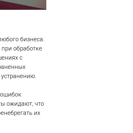
любого бизнеса.
 при обработке
шениях с
траненных
 устранению.
 ошибок
ы ожидают, что
ренебрегать их