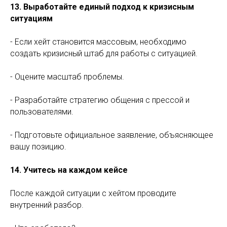
13. Выработайте единый подход к кризисным
ситуациям
- Если хейт становится массовым, необходимо
Главная
О книге
Об авторе
создать кризисный штаб для работы с ситуацией.
- Оцените масштаб проблемы.
Купить книгу
- Разработайте стратегию общения с прессой и
пользователями.
- Подготовьте официальное заявление, объясняющее
Книга Тимура Асланова
вашу позицию.
Я знаю, что
14. Учитесь на каждом кейсе
им ответить
После каждой ситуации с хейтом проводите
внутренний разбор.
Как правильно работать с
негативными отзывами и